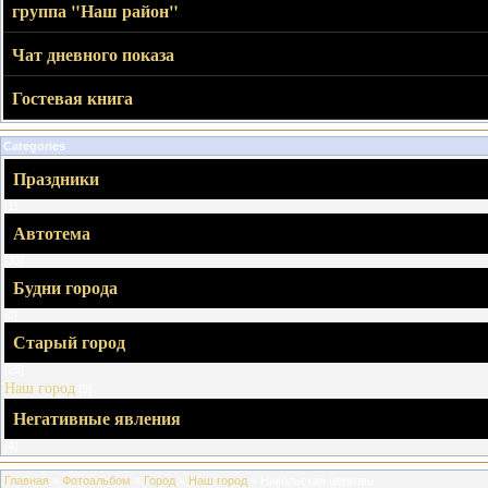
группа "Наш район"
Чат дневного показа
Гостевая книга
Categories
Праздники
[1]
Автотема
[33]
Будни города
[0]
Старый город
[25]
Наш город
[9]
Негативные явления
[4]
Главная
»
Фотоальбом
»
Город
»
Наш город
» Никольская церковь