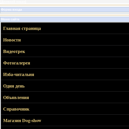
[
Дневной показ
]
Форма входа
Меню сайта
Главная страница
Новости
Видеотрек
Фотогалерея
Изба-читальня
Один день
Объявления
Справочник
Магазин Dog-show