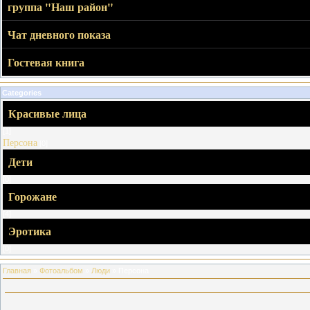
группа "Наш район"
Чат дневного показа
Гостевая книга
Categories
Красивые лица
[1]
Персона
[0]
Дети
[0]
Горожане
[4]
Эротика
[0]
Главная
»
Фотоальбом
»
Люди
» Персона