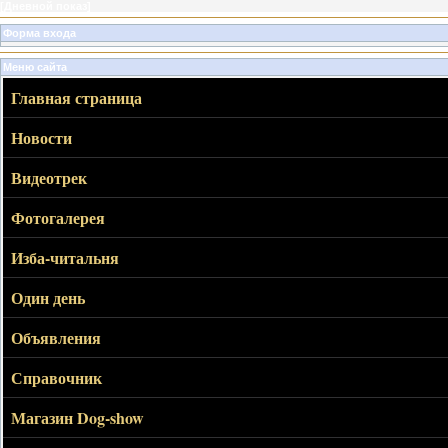
[
Дневной показ
]
Форма входа
Меню сайта
Главная страница
Новости
Видеотрек
Фотогалерея
Изба-читальня
Один день
Объявления
Справочник
Магазин Dog-show