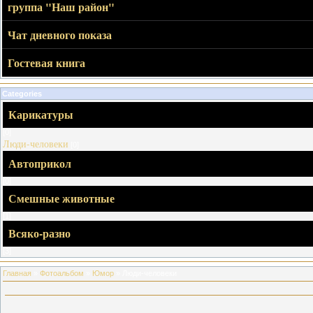
группа "Наш район"
Чат дневного показа
Гостевая книга
Categories
Карикатуры
[0]
Люди-человеки
[0]
Автоприкол
[0]
Смешные животные
[1]
Всяко-разно
[3]
Главная
»
Фотоальбом
»
Юмор
» Люди-человеки