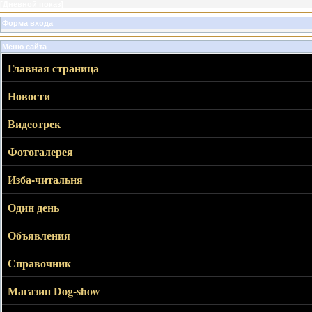
[
Дневной показ
]
Форма входа
Меню сайта
Главная страница
Новости
Видеотрек
Фотогалерея
Изба-читальня
Один день
Объявления
Справочник
Магазин Dog-show