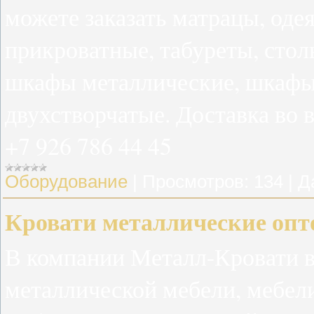
можете заказать матрацы, оде
прикроватные, табуреты, сто
шкафы металлические, шкафы
двухстворчатые. Доставка во в
+7 926 786 44 45
Оборудование
|
Просмотров:
134
|
Д
Кровати металлические опт
В компании Металл-Кровати в
металлической мебели, мебели