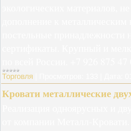
экологических материалов, не
дополнение к металлическим 
постельные принадлежности н
сертификаты. Крупный и мелк
по всей России. +7 926 875 47 
Торговля
|
Просмотров:
133
|
Дата:
0
Кровати металлические дв
Реализация одноярусных и дв
от компании Металл-Кровати.