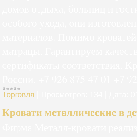
домов отдыха, больниц и гост
особого ухода, они изготовле
материалов. Помимо кроватей,
матрацы. Гарантируем качест
сертификаты соответствия. Кр
России. +7 926 875 47 01 +7 92
Торговля
|
Просмотров:
134
|
Дата:
0
Кровати металлические в де
Фирма Металл-кровати реализ