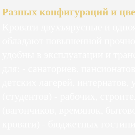
Разных конфигураций и цве
Кровати двухъярусные и одн
обладают повышенной прочнос
удобны в эксплуатации и тран
для: - санаториев, пансионатов
детских лагерей, интернатов,
(студентов) - рабочих, строит
(вагончиков, времянок, бытов
кровати) - бюджетных гостин