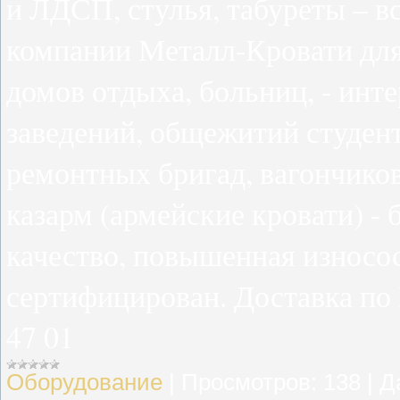
и ЛДСП, стулья, табуреты – вс
компании Металл-Кровати для: 
домов отдыха, больниц, - инте
заведений, общежитий студент
ремонтных бригад, вагончиков
казарм (армейские кровати) -
качество, повышенная износос
сертифицирован. Доставка по Р
47 01
Оборудование
|
Просмотров:
138
|
Д