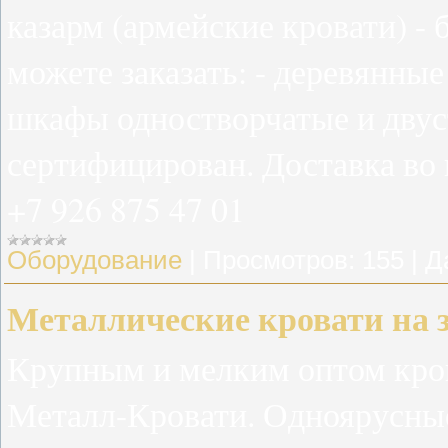
казарм (армейские кровати) -
можете заказать: - деревянны
шкафы одностворчатые и двус
сертифицирован. Доставка во в
+7 926 875 47 01
Оборудование
|
Просмотров:
155
|
Д
Металлические кровати на з
Крупным и мелким оптом кров
Металл-Кровати. Одноярусные