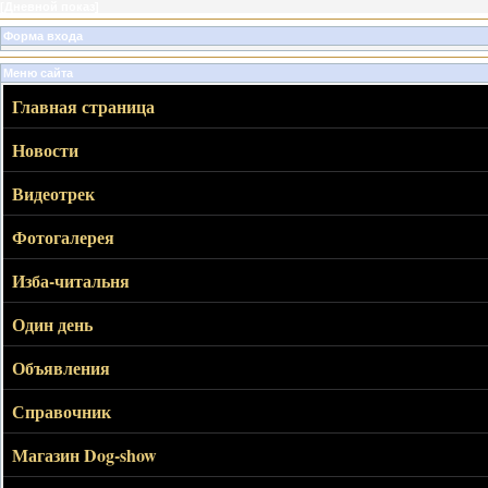
[
Дневной показ
]
Форма входа
Меню сайта
Главная страница
Новости
Видеотрек
Фотогалерея
Изба-читальня
Один день
Объявления
Справочник
Магазин Dog-show