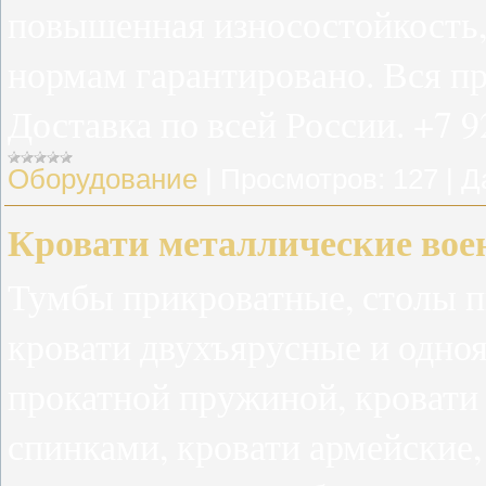
повышенная износостойкость,
нормам гарантировано. Вся п
Доставка по всей России. +7 9
Оборудование
|
Просмотров:
127
|
Д
Кровати металлические во
Тумбы прикроватные, столы п
кровати двухъярусные и одноя
прокатной пружиной, кровати
спинками, кровати армейские