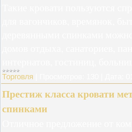
Такие кровати пользуются спр
для вагончиков, времянок, бы
деревянными спинками можно
домов отдыха, санаториев, пан
интернатов, гостиниц, больниц
Торговля
|
Просмотров:
130
|
Дата:
0
Престиж класса кровати ме
спинками
Отличное предложение от ком