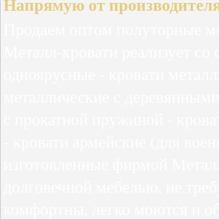
Напрямую от производителя
Продаем оптом полуторные м
Металл-кровати реализует со 
одноярусные - кровати металл
металлические с деревянными
с прокатной пружиной - крова
- кровати армейские (для воен
изготовленные фирмой Металл
долговечной мебелью, не тре
комфортны, легко моются и о