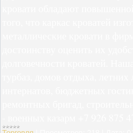
кровати обладают повышенной
того, что каркас кроватей изг
металлические кровати в фир
достоинству оценить их удобс
долговечности кроватей. Наша
турбаз, домов отдыха, летних 
интернатов, бюджетных гости
ремонтных бригад, строитель
- военных казарм +7 926 875 4
Торговля
|
Просмотров:
218
|
Дата:
0