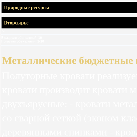
Природные ресурсы
[0]
Вторсырье
[0]
В разделе объявлений
:
10
Показано объявлений
:
1-10
Металлические бюджетные 
Полуторные кровати реализуе
кровати производит кровати 
двухъярусные: - кровати мета
со сварной сеткой (эконом кла
деревянными спинками - кров