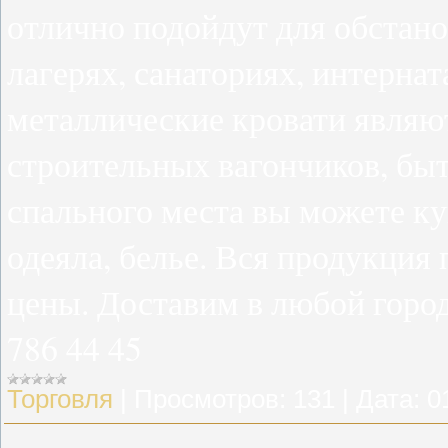
отлично подойдут для обстан
лагерях, санаториях, интернат
металлические кровати являю
строительных вагончиков, бы
спального места вы можете ку
одеяла, белье. Вся продукция
цены. Доставим в любой город
786 44 45
Торговля
|
Просмотров:
131
|
Дата:
0