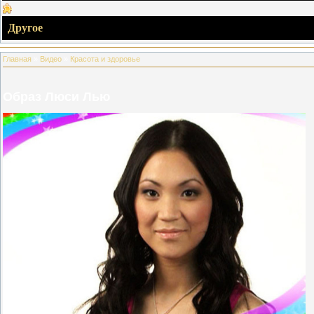
Другое
Главная
»
Видео
»
Красота и здоровье
Образ Люси Лью