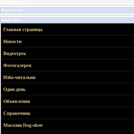
[
Дневной показ
]
Форма входа
Меню сайта
Главная страница
Новости
Видеотрек
Фотогалерея
Изба-читальня
Один день
Объявления
Справочник
Магазин Dog-show