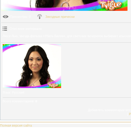
Просмотры
: 0
Звездные прически
Описание материала
:
Люси Лью, звезда фильма «Убить Билла», для светских вечеринок выбирает изыскан
Язык
: Русский
Всего комментариев
:
0
Добавлять комментарии могу
[
Р
Полная версия сайта