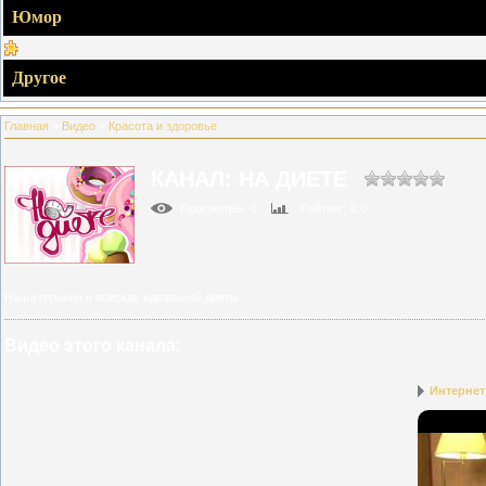
Юмор
Другое
Главная
»
Видео
»
Красота и здоровье
КАНАЛ: НА ДИЕТЕ
Просмотры
: 0
Рейтинг
: 0.0
Наша героиня в поисках идеальной диеты.
Видео этого канала
:
Интернет 