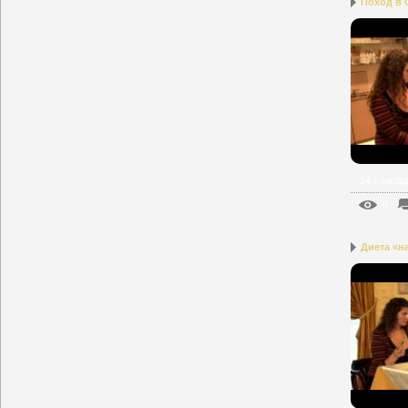
Поход в 
14 г. назад
0
Диета «н