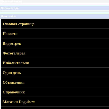
[
Дневной показ
]
Форма входа
Меню сайта
Главная страница
Новости
Видеотрек
Фотогалерея
Изба-читальня
Один день
Объявления
Справочник
Магазин Dog-show