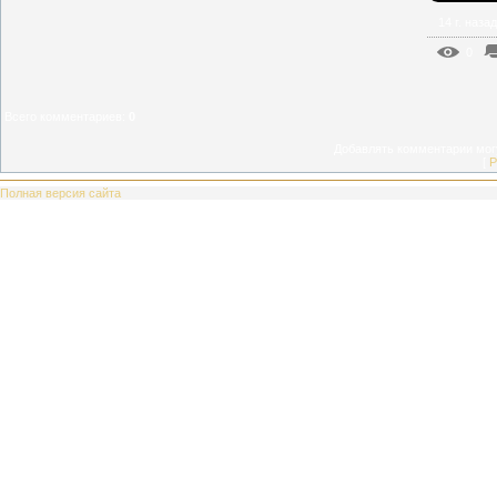
14 г. назад
0
Всего комментариев
:
0
Добавлять комментарии могу
[
Р
Полная версия сайта