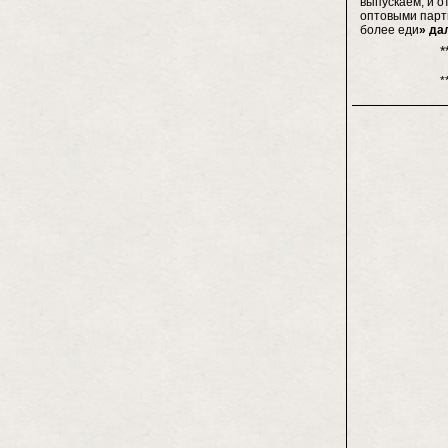
выпускаем, и о
оптовыми парт
более еди
» да
*
*