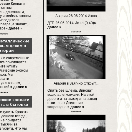
шевые Кровати
 оптом,
инадлежности,
Авария 26.06.2014 Икша
у и мебель эконом
оизводители
ДТП 26.06.2014 Икша (0.40)
»
овара, а значит,
далее »
пере
» далее »
*******
******
металлические
пным ценам в
атории
ы и современные
яка приглянутся
тите купить
лические эконом
вкой. Мы
овати
 для казарм,
Авария в Звягино Открыт...
ежитий
» далее »
Опять без шлема. Виноват
******
водила легковушки. На этой
дороге и на въезд и на выезд
еские кровати
стоит знак Движение
ить в бытовки
запрещено.
» далее »
е купить Кровати
*******
 дешево всегда,
 не придется
 тысячи за
 услуги. Что мы