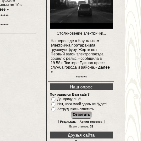
тпускаем
иями по 10 и
лее »
******
******
Столкновение электрички...
На переезде в Наугольном
электричка протаранила
грузовую фуру. Жертв нет.
Первый вагон электропоезда
сошел с рельс, - сообщила в
19:58 в Твитере Единая пресс-
служба города и района.
» далее
»
*******
Наш опрос
Понравился Вам сайт?
Да, приду ещё!
Нет, ноги моей здесь не будет!
Затрудняюсь ответить
[
·
]
Результаты
Архив опросов
Всего ответов:
32
Друзья сайта