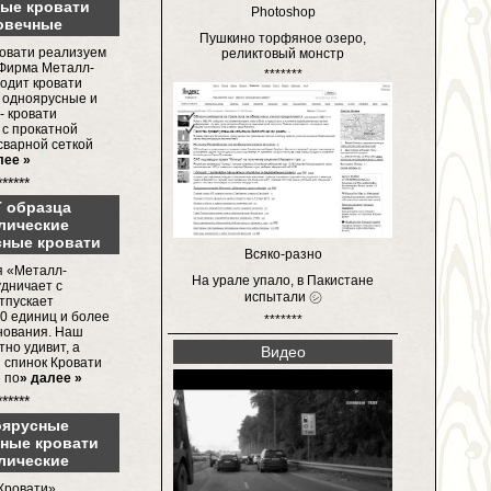
ые кровати
Photoshop
овечные
Пушкино торфяное озеро,
овати реализуем
реликтовый монстр
 Фирма Металл-
*******
одит кровати
 одноярусные и
- кровати
 с прокатной
сварной сеткой
лее »
******
 образца
лические
сные кровати
Всяко-разно
я «Металл-
На урале упало, в Пакистане
удничает с
испытали ㋛
тпускает
0 единиц и более
*******
нования. Наш
тно удивит, а
Видео
 спинок Кровати
 по
» далее »
******
оярусные
нные кровати
лические
Кровати»