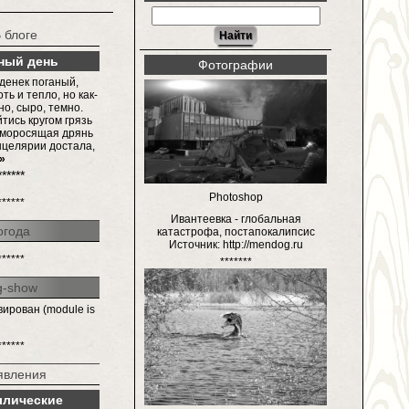
 блоге
ный день
Фотографии
 денек поганый,
ть и тепло, но как-
о, сыро, темно.
тись кругом грязь
о моросящая дрянь
нцелярии достала,
»
******
Photoshop
******
Ивантеевка - глобальная
огода
катастрофа, постапокалипсис
Источник: http://mendog.ru
******
*******
g-show
вирован (module is
******
явления
ллические