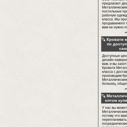
предлагает де
Металлические
постельные пр
рабочую одежд
класса. Мы пр
продаваемого т
вам не нужно 
*
Кровати 
по досту
сан
Доступные цен
дизайн наверн
вам, и вы захо
Кровати Метал
класса с доста
производим Кр
Металлические
больниц, общ
*
Металлич
оптом куп
У нас вы может
Металлические
потому что вам
переплачивать
посреднические