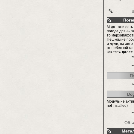
В
Пога
М-да так и есть
погода дрянь, хо
то мерзопакостн
Пешком не прой
и лужи, на авт
от небесной ка
как сле
» далее 
*
*
П
*
Do
Модуль не акти
not installed)
*
Объ
Мета