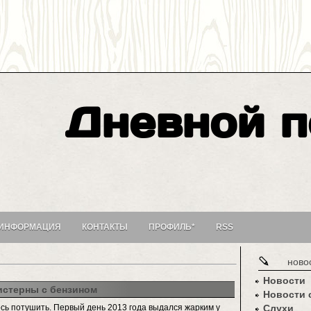
Дневной п
ИНФОРМАЦИЯ
КОНТАКТЫ
ПРОФИЛЬ*
RSS
ново
Новости
истерны с бензином
Новости 
ь потушить. Первый день 2013 года выдался жарким у
Слухи