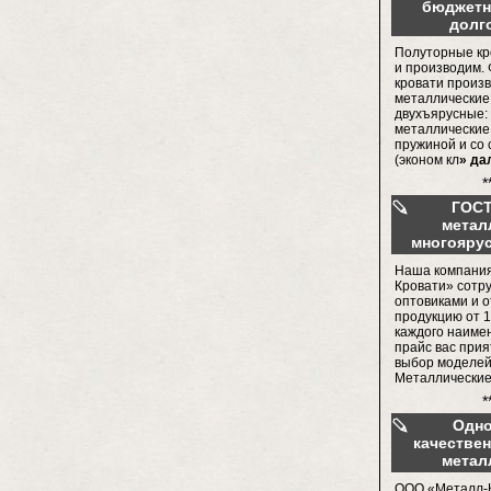
бюджетн
долг
Полуторные кр
и производим.
кровати произв
металлические
двухъярусные: 
металлические
пружиной и со 
(эконом кл
» да
*
ГОСТ
метал
многояру
Наша компани
Кровати» сотр
оптовиками и о
продукцию от 1
каждого наиме
прайс вас прия
выбор моделей
Металлические
*
Одн
качестве
метал
ООО «Металл-