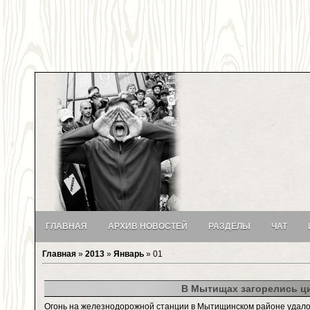
ГЛАВНАЯ
АРХИВ НОВОСТЕЙ
РАЗДЕЛЫ
ЧАТ
Главная
»
2013
»
Январь
»
01
В Мытищах загорелись ц
Огонь на железнодорожной станции в Мытищинском районе удалос